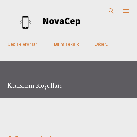
Ana içeriğe atla
Cep Telefonları
Bilim Teknik
Diğer…
Kullanım Koşulları