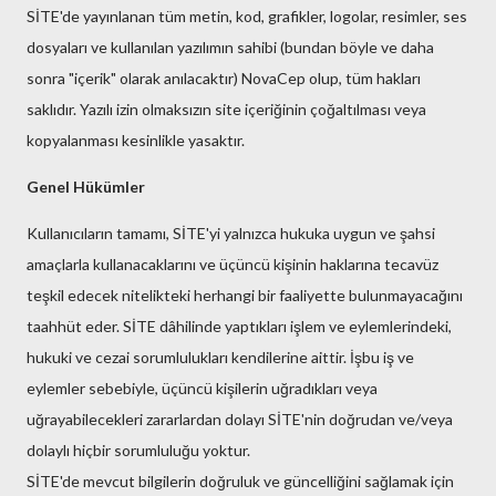
SİTE'de yayınlanan tüm metin, kod, grafikler, logolar, resimler, ses
dosyaları ve kullanılan yazılımın sahibi (bundan böyle ve daha
sonra "içerik" olarak anılacaktır) NovaCep olup, tüm hakları
saklıdır. Yazılı izin olmaksızın site içeriğinin çoğaltılması veya
kopyalanması kesinlikle yasaktır.
Genel Hükümler
Kullanıcıların tamamı, SİTE'yi yalnızca hukuka uygun ve şahsi
amaçlarla kullanacaklarını ve üçüncü kişinin haklarına tecavüz
teşkil edecek nitelikteki herhangi bir faaliyette bulunmayacağını
taahhüt eder. SİTE dâhilinde yaptıkları işlem ve eylemlerindeki,
hukuki ve cezai sorumlulukları kendilerine aittir. İşbu iş ve
eylemler sebebiyle, üçüncü kişilerin uğradıkları veya
uğrayabilecekleri zararlardan dolayı SİTE'nin doğrudan ve/veya
dolaylı hiçbir sorumluluğu yoktur.
SİTE'de mevcut bilgilerin doğruluk ve güncelliğini sağlamak için